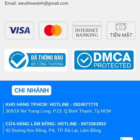
Email: sieuthivesinh@gmail.com
CHI NHÁNH
KHO HÀNG TP.HCM: HOTLINE - 0924077770
369/18 Nơ Trang Long, P.13, Q.Bình Thạnh, Tp.HCM
CỬA HÀNG LÂM ĐỒNG: HOTLINE - 0973363853
92 Đường Kim Đồng, P.6, TP. Đà Lạt, Lâm Đồng