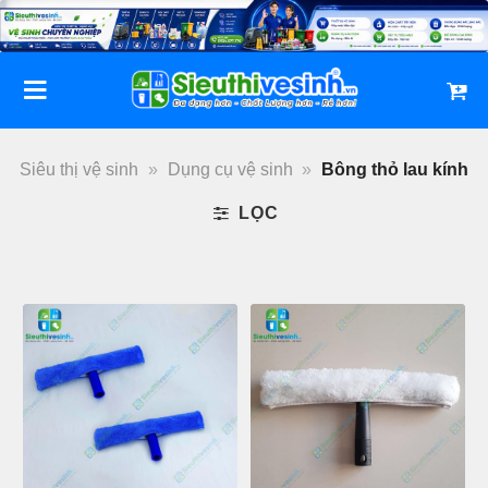
Bỏ
qua
nội
dung
Siêu thị vệ sinh
»
Dụng cụ vệ sinh
»
Bông thỏ lau kính
LỌC