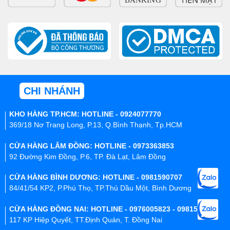
CHI NHÁNH
KHO HÀNG TP.HCM: HOTLINE - 0924077770
369/18 Nơ Trang Long, P.13, Q.Bình Thạnh, Tp.HCM
CỬA HÀNG LÂM ĐỒNG: HOTLINE - 0973363853
92 Đường Kim Đồng, P.6, TP. Đà Lạt, Lâm Đồng
CỬA HÀNG BÌNH DƯƠNG: HOTLINE - 0981590707
84/41/54 KP2, P.Phú Thọ, TP.Thủ Dầu Một, Bình Dương
CỬA HÀNG ĐỒNG NAI: HOTLINE - 0976005823 - 0981590707
117 KP Hiệp Quyết, TT.Định Quán, T. Đồng Nai