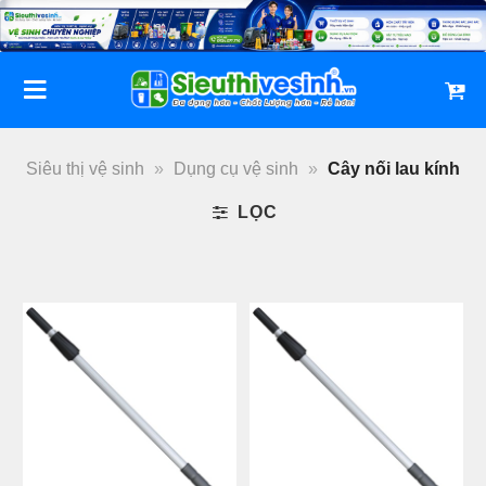
Bỏ
qua
nội
dung
Siêu thị vệ sinh
»
Dụng cụ vệ sinh
»
Cây nối lau kính
LỌC