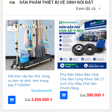
SẢN PHẨM THIẾT BỊ VỆ SINH NỔI BẬT
Xem tất cả
Phụ Kiện Mâm Bàn Chải
Giá treo cây lau nhà, dụng
Chà Sàn Cứng Khóa Sắt 17
cụ làm vệ sinh, treo trưng
Inch Cho Máy Chà Sàn
bày FY2024H
Chính Hãng
Sieuthivesinh
390.000
₫
Giá:
3.250.000
₫
Giá: