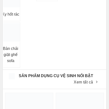
Ky hốt rác
Bàn chải
giặt ghế
sofa
SẢN PHẨM DỤNG CỤ VỆ SINH NỔI BẬT
Xem tất cả