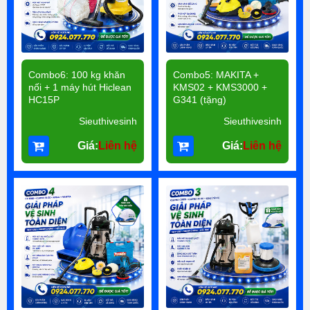
Combo6: 100 kg khăn
Combo5: MAKITA +
nối + 1 máy hút Hiclean
KMS02 + KMS3000 +
HC15P
G341 (tặng)
Sieuthivesinh
Sieuthivesinh
Giá:
Liên hệ
Giá:
Liên hệ