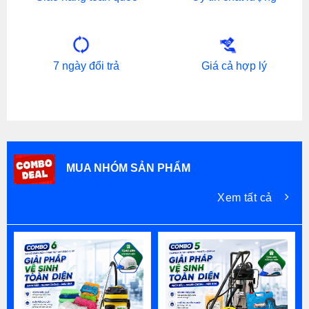
7 ngày đổi trả
Giá cả hợp lý
MUA NHÓM SẢN PHẨM
Xem tất cả