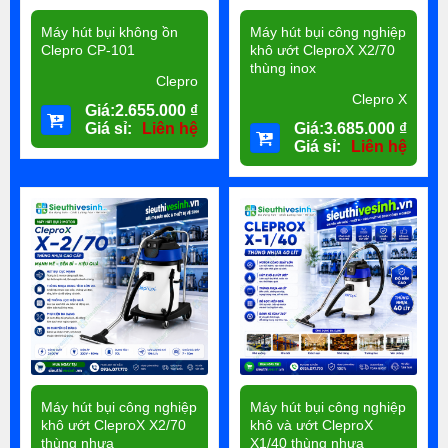
Máy hút bụi không ồn
Máy hút bụi công nghiệp
Clepro CP-101
khô ướt CleproX X2/70
thùng inox
Clepro
Clepro X
Giá:
2.655.000
₫
Giá sỉ:
Liên hệ
Giá:
3.685.000
₫
Giá sỉ:
Liên hệ
Máy hút bụi công nghiệp
Máy hút bụi công nghiệp
khô ướt CleproX X2/70
khô và ướt CleproX
thùng nhựa
X1/40 thùng nhựa