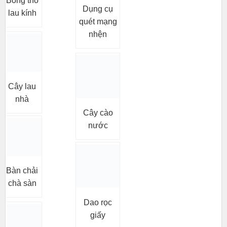
Bông thỏ
Dụng cụ
lau kính
quét mạng
nhện
Cây lau
nhà
Cây cào
nước
Bàn chải
chà sàn
Dao rọc
giấy