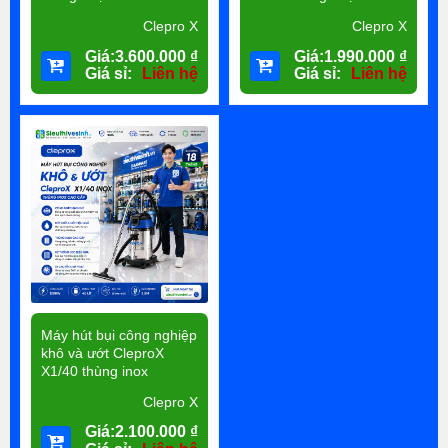
Clepro X
Clepro X
Giá:
3.600.000
₫
Giá:
1.990.000
₫
Giá sỉ:
Liên hệ
Giá sỉ:
Liên hệ
Máy hút bụi công nghiệp
khô và ướt CleproX
X1/40 thùng inox
Clepro X
Giá:
2.100.000
₫