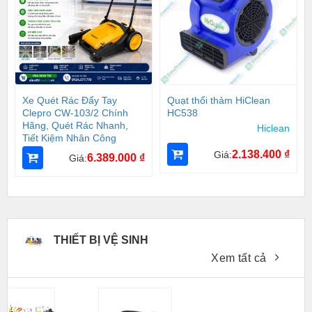
Xe Quét Rác Đẩy Tay
Quạt thổi thảm HiClean
Clepro CW-103/2 Chính
HC538
Hãng, Quét Rác Nhanh,
Hiclean
Tiết Kiệm Nhân Công
2.138.400
₫
Giá:
6.389.000
₫
Giá:
THIẾT BỊ VỆ SINH
Xem tất cả