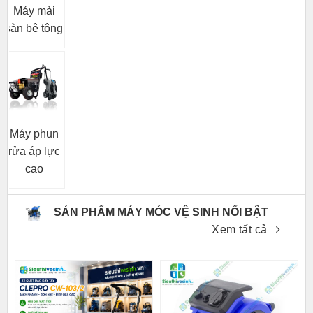
Máy mài
sàn bê tông
Máy phun
rửa áp lực
cao
SẢN PHẨM MÁY MÓC VỆ SINH NỔI BẬT
Xem tất cả