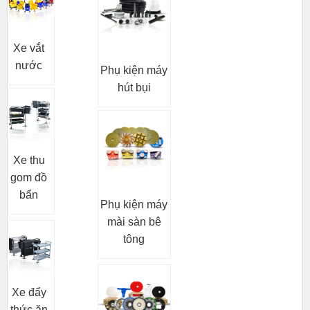
Xe vắt
nước
Phụ kiện máy
hút bụi
Xe thu
gom đồ
bẩn
Phụ kiện máy
mài sàn bê
tông
Xe đẩy
thức ăn