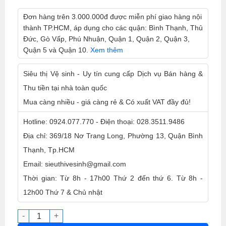
Đơn hàng trên 3.000.000đ được miễn phí giao hàng nội
thành TP.HCM, áp dụng cho các quận: Bình Thạnh, Thủ
Đức, Gò Vấp, Phú Nhuận, Quận 1, Quận 2, Quận 3,
Quận 5 và Quận 10.
Xem thêm
Siêu thị Vệ sinh - Uy tín cung cấp Dịch vụ Bán hàng &
Thu tiền tại nhà toàn quốc
Mua càng nhiều - giá càng rẻ & Có xuất VAT đầy đủ!
Hotline: 0924.077.770 - Điện thoại: 028.3511.9486
Địa chỉ: 369/18 Nơ Trang Long, Phường 13, Quận Bình
Thạnh, Tp.HCM
Email: sieuthivesinh@gmail.com
Thời gian: Từ 8h - 17h00 Thứ 2 đến thứ 6. Từ 8h -
12h00 Thứ 7 & Chủ nhật
Biển Báo Chữ A Khu Vực Đang Làm Vệ Sinh, Biển Cảnh Báo 