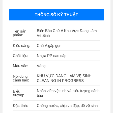
THÔNG SỐ KỸ THUẬT
Biển Báo Chữ A Khu Vực Đang Làm
Tên sản
phẩm:
Vệ Sinh
Kiểu dáng:
Chữ A gấp gọn
Chất liệu:
Nhựa PP cao cấp
Màu sắc:
Vàng
KHU VỰC ĐANG LÀM VỆ SINH
Nội dung
cảnh báo:
CLEANING IN PROGRESS
Nhân viên vệ sinh và biểu tượng cảnh
Biểu
tượng:
báo
Đặc tính:
Chống nước, chịu va đập, dễ vệ sinh