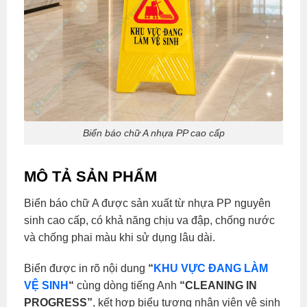
Biển báo chữ A nhựa PP cao cấp
MÔ TẢ SẢN PHẨM
Biển báo chữ A được sản xuất từ nhựa PP nguyên
sinh cao cấp, có khả năng chịu va đập, chống nước
và chống phai màu khi sử dụng lâu dài.
Biển được in rõ nội dung
“
KHU VỰC ĐANG LÀM
VỆ SINH
“
cùng dòng tiếng Anh
“CLEANING IN
PROGRESS”
, kết hợp biểu tượng nhân viên vệ sinh