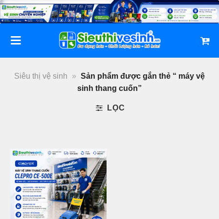
Bỏ
qua
nội
dung
Siêu thị vệ sinh
»
Sản phẩm được gắn thẻ “ máy vệ
sinh thang cuốn”
LỌC