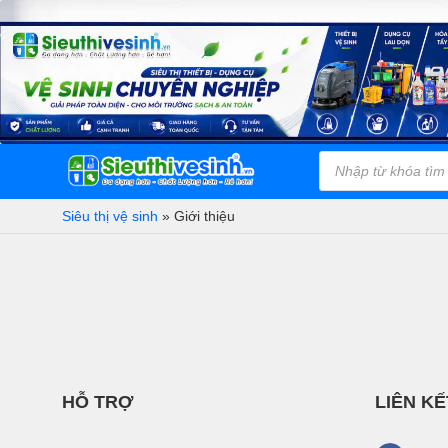
Bỏ
qua
nội
dung
Tìm
Danh Mục
kiếm
Sản Phẩm
sản
phẩm
Siêu thị vệ sinh
»
Giới thiệu
HỖ TRỢ
LIÊN KẾ