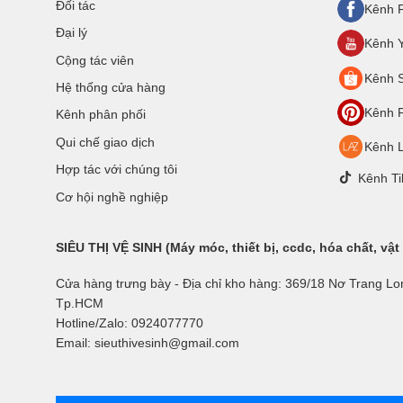
Đối tác
Kênh 
Đại lý
Kênh 
Cộng tác viên
Kênh 
Hệ thống cửa hàng
Kênh P
Kênh phân phối
Qui chế giao dịch
Kênh 
Hợp tác với chúng tôi
Kênh Ti
Cơ hội nghề nghiệp
SIÊU THỊ VỆ SINH (Máy móc, thiết bị, ccdc, hóa chất, vật
Cửa hàng trưng bày - Địa chỉ kho hàng: 369/18 Nơ Trang Lo
Tp.HCM
Hotline/Zalo: 0924077770
Email: sieuthivesinh@gmail.com