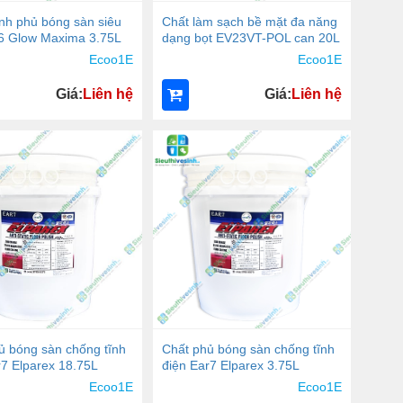
nh phủ bóng sàn siêu
Chất làm sạch bề mặt đa năng
6 Glow Maxima 3.75L
dạng bọt EV23VT-POL can 20L
Ecoo1E
Ecoo1E
Giá:
Liên hệ
Giá:
Liên hệ
ủ bóng sàn chống tĩnh
Chất phủ bóng sàn chống tĩnh
r7 Elparex 18.75L
điện Ear7 Elparex 3.75L
Ecoo1E
Ecoo1E