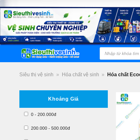
Bỏ
qua
nội
dung
Tìm
Danh Mục
kiếm
Sản Phẩm
sản
phẩm
Siêu thị vệ sinh
»
Hóa chất vệ sinh
»
Hóa chất Ec
Khoảng Giá
0 - 200.000đ
200.000 - 500.000đ