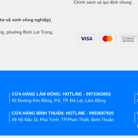
Chính sách và qui định chung
 tư vệ sinh công nghiệp)
ng, phường Bình Lợi Trung,
CỬA HÀNG LÂM ĐỒNG: HOTLINE - 0973363853
92 Đường Kim Đồng, P.6, TP. Đà Lạt, Lâm Đồng
CỬA HÀNG BÌNH THUẬN: HOTLINE - 0903687920
49 Hồ Đắc Di, Phú Trinh, TP.Phan Thiết, Bình Thuận