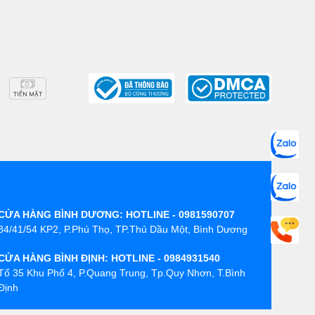
CỬA HÀNG BÌNH DƯƠNG: HOTLINE - 0981590707
84/41/54 KP2, P.Phú Thọ, TP.Thủ Dầu Một, Bình Dương
CỬA HÀNG BÌNH ĐỊNH: HOTLINE - 0984931540
Tổ 35 Khu Phố 4, P.Quang Trung, Tp.Quy Nhơn, T.Bình
Định