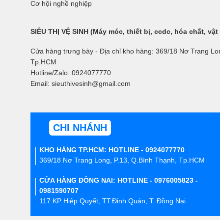
Cơ hội nghề nghiệp
SIÊU THỊ VỆ SINH (Máy móc, thiết bị, ccdc, hóa chất, vật
Cửa hàng trưng bày - Địa chỉ kho hàng: 369/18 Nơ Trang Lo
Tp.HCM
Hotline/Zalo: 0924077770
Email: sieuthivesinh@gmail.com
CHI NHÁNH
KHO HÀNG TP.HCM: HOTLINE - 0924077770
369/18 Nơ Trang Long, P.13, Q.Bình Thạnh, Tp.HCM
CỬA HÀNG ĐỒNG NAI: HOTLINE - 0976005823 -
0981590707
117 KP Hiệp Quyết, TT.Định Quán, T. Đồng Nai