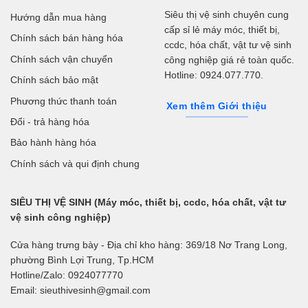
Siêu thị vệ sinh chuyên cung
Hướng dẫn mua hàng
cấp sỉ lẻ máy móc, thiết bị,
Chính sách bán hàng hóa
ccdc, hóa chất, vật tư vệ sinh
Chính sách vận chuyển
công nghiệp giá rẻ toàn quốc.
Hotline: 0924.077.770.
Chính sách bảo mật
Phương thức thanh toán
Xem thêm Giới thiệu
Đổi - trả hàng hóa
Bảo hành hàng hóa
Chính sách và qui định chung
SIÊU THỊ VỆ SINH (Máy móc, thiết bị, ccdc, hóa chất, vật tư
vệ sinh công nghiệp)
Cửa hàng trưng bày - Địa chỉ kho hàng: 369/18 Nơ Trang Long,
phường Bình Lợi Trung, Tp.HCM
Hotline/Zalo: 0924077770
Email: sieuthivesinh@gmail.com