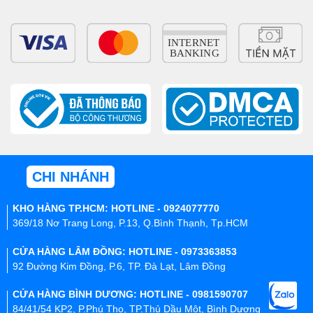
CHI NHÁNH
KHO HÀNG TP.HCM: HOTLINE - 0924077770
369/18 Nơ Trang Long, P.13, Q.Bình Thạnh, Tp.HCM
CỬA HÀNG LÂM ĐỒNG: HOTLINE - 0973363853
92 Đường Kim Đồng, P.6, TP. Đà Lạt, Lâm Đồng
CỬA HÀNG BÌNH DƯƠNG: HOTLINE - 0981590707
84/41/54 KP2, P.Phú Thọ, TP.Thủ Dầu Một, Bình Dương