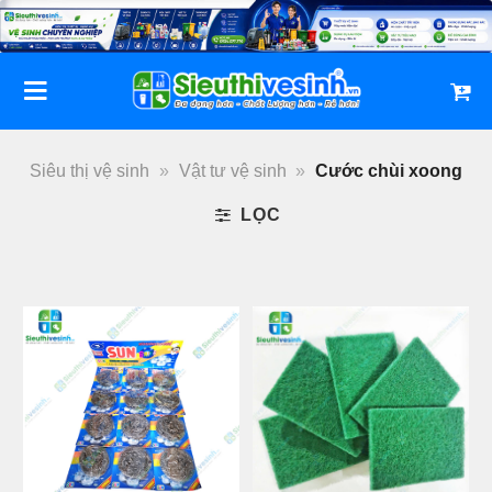
Bỏ
qua
nội
dung
Siêu thị vệ sinh
»
Vật tư vệ sinh
»
Cước chùi xoong
LỌC