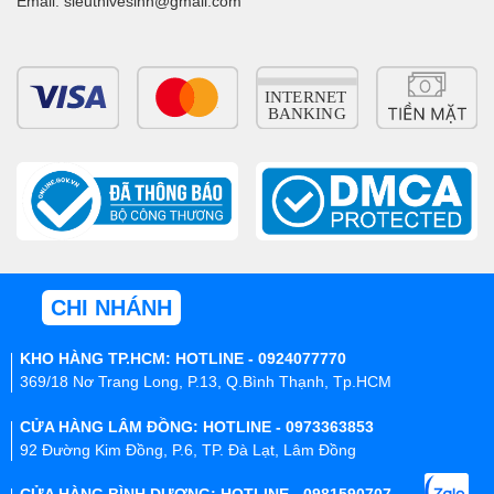
Email: sieuthivesinh@gmail.com
CHI NHÁNH
KHO HÀNG TP.HCM: HOTLINE - 0924077770
369/18 Nơ Trang Long, P.13, Q.Bình Thạnh, Tp.HCM
CỬA HÀNG LÂM ĐỒNG: HOTLINE - 0973363853
92 Đường Kim Đồng, P.6, TP. Đà Lạt, Lâm Đồng