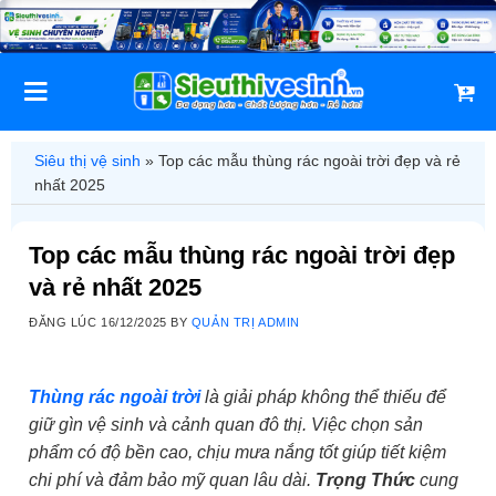
Bỏ
qua
nội
dung
Siêu thị vệ sinh
»
Top các mẫu thùng rác ngoài trời đẹp và rẻ
nhất 2025
Top các mẫu thùng rác ngoài trời đẹp
và rẻ nhất 2025
ĐĂNG LÚC
16/12/2025
BY
QUẢN TRỊ ADMIN
Thùng rác ngoài trời
là giải pháp không thể thiếu để
giữ gìn vệ sinh và cảnh quan đô thị. Việc chọn sản
phẩm có độ bền cao, chịu mưa nắng tốt giúp tiết kiệm
chi phí và đảm bảo mỹ quan lâu dài.
Trọng Thức
cung