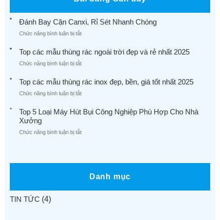
Đánh Bay Cặn Canxi, Rỉ Sét Nhanh Chóng
ở
Chức năng bình luận bị tắt
Đánh
Bay
Top các mẫu thùng rác ngoài trời đẹp và rẻ nhất 2025
Cặn
ở
Chức năng bình luận bị tắt
Canxi,
Top
Rỉ
các
Top các mẫu thùng rác inox đẹp, bền, giá tốt nhất 2025
Sét
mẫu
Nhanh
ở
Chức năng bình luận bị tắt
thùng
Chóng
Top
rác
các
Top 5 Loại Máy Hút Bụi Công Nghiệp Phù Hợp Cho Nhà
ngoài
mẫu
Xưởng
trời
thùng
đẹp
ở
Chức năng bình luận bị tắt
rác
và
Top
inox
rẻ
5
đẹp,
nhất
Loại
bền,
2025
Máy
giá
Hút
Danh mục
tốt
Bụi
nhất
Công
2025
TIN TỨC
(4)
Nghiệp
Phù
Hợp