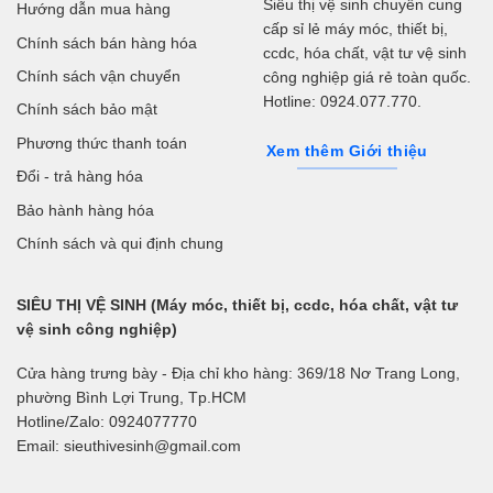
Siêu thị vệ sinh chuyên cung
Hướng dẫn mua hàng
cấp sỉ lẻ máy móc, thiết bị,
Chính sách bán hàng hóa
ccdc, hóa chất, vật tư vệ sinh
Chính sách vận chuyển
công nghiệp giá rẻ toàn quốc.
Hotline: 0924.077.770.
Chính sách bảo mật
Phương thức thanh toán
Xem thêm Giới thiệu
Đổi - trả hàng hóa
Bảo hành hàng hóa
Chính sách và qui định chung
SIÊU THỊ VỆ SINH (Máy móc, thiết bị, ccdc, hóa chất, vật tư
vệ sinh công nghiệp)
Cửa hàng trưng bày - Địa chỉ kho hàng: 369/18 Nơ Trang Long,
phường Bình Lợi Trung, Tp.HCM
Hotline/Zalo: 0924077770
Email: sieuthivesinh@gmail.com