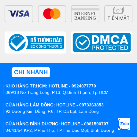
CHI NHÁNH
KHO HÀNG TP.HCM: HOTLINE - 0924077770
369/18 Nơ Trang Long, P.13, Q.Bình Thạnh, Tp.HCM
CỬA HÀNG LÂM ĐỒNG: HOTLINE - 0973363853
92 Đường Kim Đồng, P.6, TP. Đà Lạt, Lâm Đồng
CỬA HÀNG BÌNH DƯƠNG: HOTLINE - 0981590707
84/41/54 KP2, P.Phú Thọ, TP.Thủ Dầu Một, Bình Dương