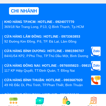
CHI NHÁNH
KHO HÀNG TP.HCM: HOTLINE - 0924077770
369/18 Nơ Trang Long, P.13, Q.Bình Thạnh, Tp.HCM
CỬA HÀNG LÂM ĐỒNG: HOTLINE - 0973363853
92 Đường Kim Đồng, P.6, TP. Đà Lạt, Lâm Đồng
CỬA HÀNG BÌNH DƯƠNG: HOTLINE - 0981590707
84/41/54 KP2, P.Phú Thọ, TP.Thủ Dầu Một, Bình Dương
CỬA HÀNG ĐỒNG NAI: HOTLINE - 0976005823 - 0981590707
117 KP Hiệp Quyết, TT.Định Quán, T. Đồng Nai
CỬA HÀNG BÌNH THUẬN: HOTLINE - 0903687920
49 Hồ Đắc Di, Phú Trinh, TP.Phan Thiết, Bình Thuận
CỬA HÀNG BÌNH ĐỊNH: HOTLINE - 0984931540
Tổ 35 Khu Phố 4, P.Quang Trung, Tp.Quy Nhơn, T.Bình Định