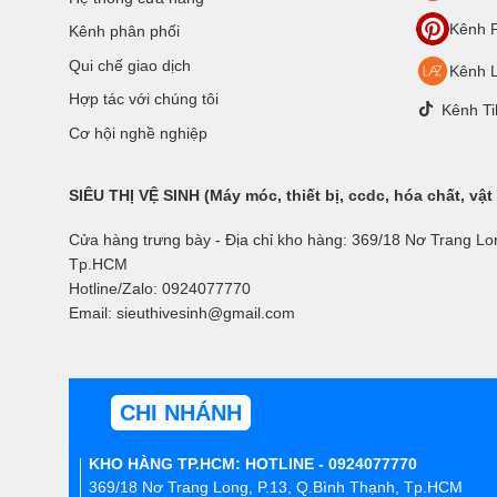
Kênh P
Kênh phân phối
Qui chế giao dịch
Kênh 
Hợp tác với chúng tôi
Kênh Ti
Cơ hội nghề nghiệp
SIÊU THỊ VỆ SINH (Máy móc, thiết bị, ccdc, hóa chất, vật
Cửa hàng trưng bày - Địa chỉ kho hàng: 369/18 Nơ Trang Lo
Tp.HCM
Hotline/Zalo: 0924077770
Email: sieuthivesinh@gmail.com
CHI NHÁNH
KHO HÀNG TP.HCM: HOTLINE - 0924077770
369/18 Nơ Trang Long, P.13, Q.Bình Thạnh, Tp.HCM