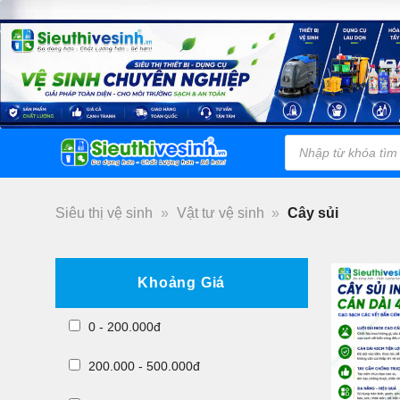
Bỏ
qua
nội
dung
Tìm
Danh Mục
kiếm
Sản Phẩm
sản
phẩm
Siêu thị vệ sinh
»
Vật tư vệ sinh
»
Cây sủi
Khoảng Giá
0 - 200.000đ
200.000 - 500.000đ