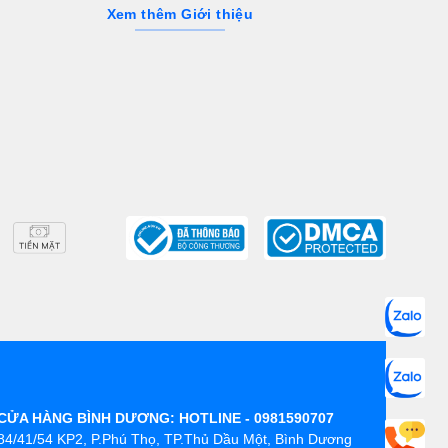
Xem thêm Giới thiệu
CỬA HÀNG BÌNH DƯƠNG: HOTLINE - 0981590707
84/41/54 KP2, P.Phú Thọ, TP.Thủ Dầu Một, Bình Dương