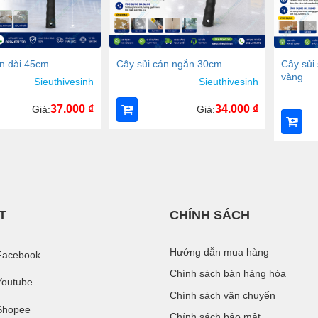
Cây sủi
án dài 45cm
Cây sủi cán ngắn 30cm
vàng
Sieuthivesinh
Sieuthivesinh
37.000
₫
34.000
₫
Giá:
Giá:
T
CHÍNH SÁCH
Hướng dẫn mua hàng
Facebook
Chính sách bán hàng hóa
Youtube
Chính sách vận chuyển
Shopee
Chính sách bảo mật