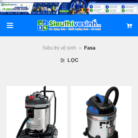
Bỏ
qua
nội
dung
Siêu thị vệ sinh
»
Fasa
LỌC