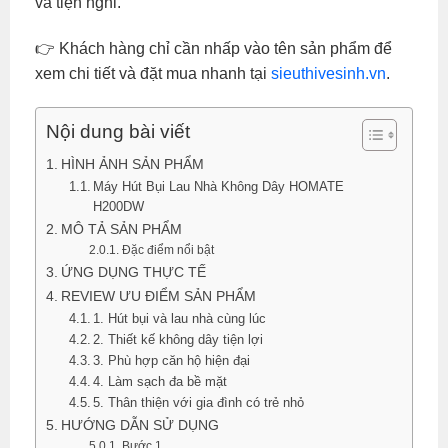
và tiện nghi.
👉 Khách hàng chỉ cần nhấp vào tên sản phẩm để
xem chi tiết và đặt mua nhanh tại
sieuthivesinh.vn
.
Nội dung bài viết
HÌNH ẢNH SẢN PHẨM
Máy Hút Bụi Lau Nhà Không Dây HOMATE
H200DW
MÔ TẢ SẢN PHẨM
Đặc điểm nổi bật
ỨNG DỤNG THỰC TẾ
REVIEW ƯU ĐIỂM SẢN PHẨM
1. Hút bụi và lau nhà cùng lúc
2. Thiết kế không dây tiện lợi
3. Phù hợp căn hộ hiện đại
4. Làm sạch đa bề mặt
5. Thân thiện với gia đình có trẻ nhỏ
HƯỚNG DẪN SỬ DỤNG
Bước 1