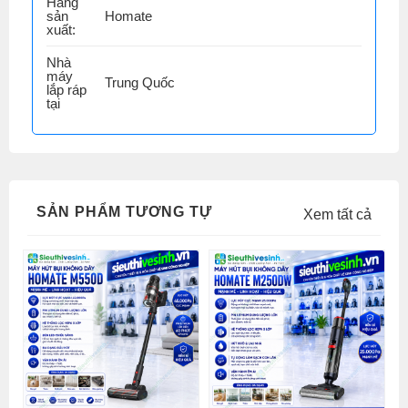
Hãng
sản
Homate
xuất:
Nhà
máy
Trung Quốc
lắp ráp
tại
SẢN PHẨM TƯƠNG TỰ
Xem tất cả