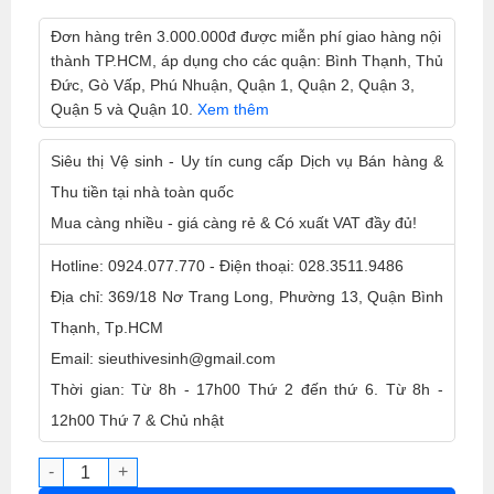
Đơn hàng trên 3.000.000đ được miễn phí giao hàng nội
thành TP.HCM, áp dụng cho các quận: Bình Thạnh, Thủ
Đức, Gò Vấp, Phú Nhuận, Quận 1, Quận 2, Quận 3,
Quận 5 và Quận 10.
Xem thêm
Siêu thị Vệ sinh - Uy tín cung cấp Dịch vụ Bán hàng &
Thu tiền tại nhà toàn quốc
Mua càng nhiều - giá càng rẻ & Có xuất VAT đầy đủ!
Hotline: 0924.077.770 - Điện thoại: 028.3511.9486
Địa chỉ: 369/18 Nơ Trang Long, Phường 13, Quận Bình
Thạnh, Tp.HCM
Email: sieuthivesinh@gmail.com
Thời gian: Từ 8h - 17h00 Thứ 2 đến thứ 6. Từ 8h -
12h00 Thứ 7 & Chủ nhật
Máy Hút Bụi Lau Nhà Không Dây HOMATE H200DW Chính Hãng