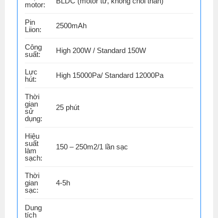
BLDC (motor từ, không chổi than)
motor:
Pin
2500mAh
Liion:
Công
High 200W / Standard 150W
suất:
Lực
High 15000Pa/ Standard 12000Pa
hút:
Thời
gian
25 phút
sử
dụng:
Hiệu
suất
150 – 250m2/1 lần sạc
làm
sạch:
Thời
gian
4-5h
sạc:
Dung
tích