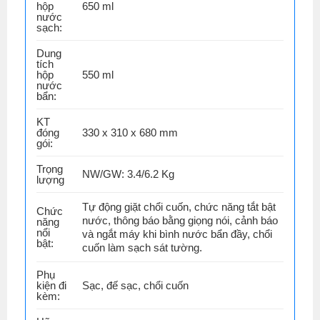
hộp
650 ml
nước
sạch:
Dung
tích
hộp
550 ml
nước
bẩn:
KT
đóng
330 x 310 x 680 mm
gói:
Trọng
NW/GW: 3.4/6.2 Kg
lượng
Tự động giặt chổi cuốn, chức năng tắt bật
Chức
nước, thông báo bằng giọng nói, cảnh báo
năng
nổi
và ngắt máy khi bình nước bẩn đầy, chổi
bật:
cuốn làm sạch sát tường.
Phụ
kiện đi
Sạc, đế sạc, chổi cuốn
kèm: