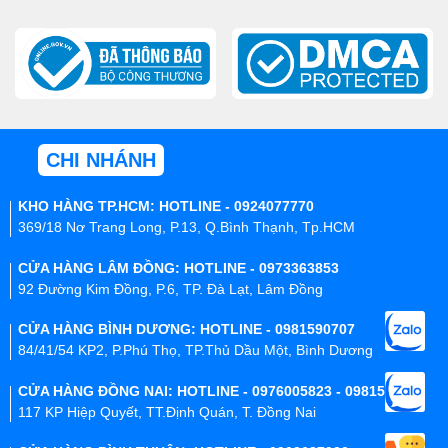
CHI NHÁNH
KHO HÀNG TP.HCM: HOTLINE - 0924077770
369/18 Nơ Trang Long, P.13, Q.Bình Thạnh, Tp.HCM
CỬA HÀNG LÂM ĐỒNG: HOTLINE - 0973363853
92 Đường Kim Đồng, P.6, TP. Đà Lạt, Lâm Đồng
CỬA HÀNG BÌNH DƯƠNG: HOTLINE - 0981590707
84/41/54 KP2, P.Phú Thọ, TP.Thủ Dầu Một, Bình Dương
CỬA HÀNG ĐỒNG NAI: HOTLINE - 0976005823 - 0981590707
117 KP Hiệp Quyết, TT.Định Quán, T. Đồng Nai