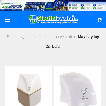
Bỏ
qua
nội
dung
Siêu thị vệ sinh
»
Thiết bị nhà vệ sinh
»
Máy sấy tay
LỌC