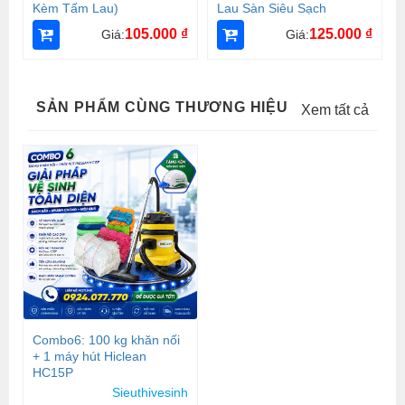
Kèm Tấm Lau)
Lau Sàn Siêu Sạch
105.000
₫
125.000
₫
Giá:
Giá:
SẢN PHẨM CÙNG THƯƠNG HIỆU
Xem tất cả
Combo6: 100 kg khăn nối
+ 1 máy hút Hiclean
HC15P
Sieuthivesinh