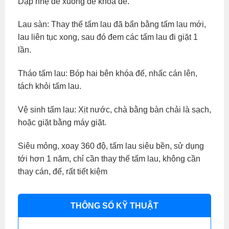
Dập nhẹ đế xuống để khóa đế.
Lau sàn: Thay thế tấm lau đã bẩn bằng tấm lau mới,
lau liên tục xong, sau đó đem các tấm lau đi giặt 1
lần.
Tháo tấm lau: Bóp hai bên khóa đế, nhấc cán lên,
tách khỏi tấm lau.
Vệ sinh tấm lau: Xịt nước, chà bằng bàn chải là sạch,
hoặc giặt bằng máy giặt.
Siêu mỏng, xoay 360 độ, tấm lau siêu bền, sử dụng
tới hơn 1 năm, chỉ cần thay thế tấm lau, không cần
thay cán, đế, rất tiết kiệm
THÔNG SỐ KỸ THUẬT