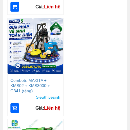
Giá:
Liên hệ
Combo5: MAKITA +
KMS02 + KMS3000 +
G341 (tặng)
Sieuthivesinh
Giá:
Liên hệ