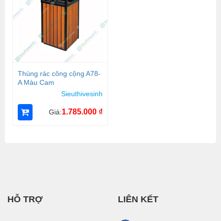
Thùng rác công cộng A78-
A Màu Cam
Sieuthivesinh
1.785.000
₫
Giá:
HỖ TRỢ
LIÊN KẾT