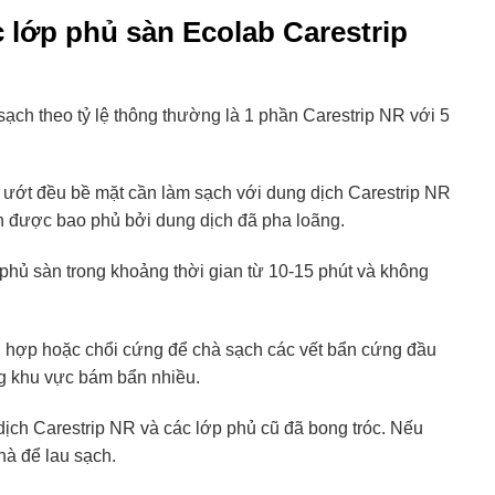
lớp phủ sàn Ecolab Carestrip
ch theo tỷ lệ thông thường là 1 phần Carestrip NR với 5
m ướt đều bề mặt cần làm sạch với dung dịch Carestrip NR
n được bao phủ bởi dung dịch đã pha loãng.
hủ sàn trong khoảng thời gian từ 10-15 phút và không
 hợp hoặc chổi cứng để chà sạch các vết bẩn cứng đầu
ng khu vực bám bẩn nhiều.
ch Carestrip NR và các lớp phủ cũ đã bong tróc. Nếu
hà để lau sạch.