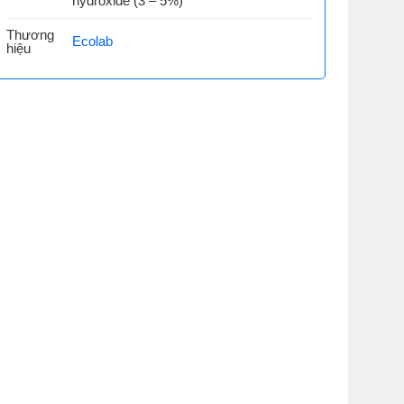
hydroxide (3 – 5%)
Thương
Ecolab
hiệu