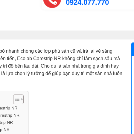
0924.077.770
 bỏ nhanh chóng các lớp phủ sàn cũ và trả lại vẻ sáng
iên tiến, Ecolab Carestrip NR không chỉ làm sạch sâu mà
trì độ bền lâu dài. Cho dù là sàn nhà trong gia đình hay
là lựa chọn lý tưởng để giúp bạn duy trì một sàn nhà luôn
estrip NR
restrip NR
trip NR
ip NR