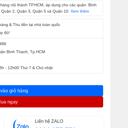
 hàng nội thành TP.HCM, áp dụng cho các quận: Bình
 Quận 2, Quận 3, Quận 5 và Quận 10.
Xem thêm
 hàng & Thu tiền tại nhà toàn quốc
ầy đủ!
9486
Quận Bình Thạnh, Tp.HCM
 8h - 12h00 Thứ 7 & Chủ nhật
ố lượng
vào giỏ hàng
ua ngay
Liên hệ ZALO