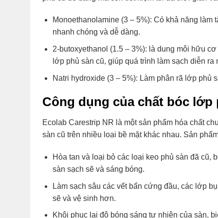
Monoethanolamine (3 – 5%): Có khả năng làm tă
nhanh chóng và dễ dàng.
2-butoxyethanol (1.5 – 3%): là dung môi hữu cơ
lớp phủ sàn cũ, giúp quá trình làm sạch diễn ra
Natri hydroxide (3 – 5%): Làm phân rã lớp phủ s
Công dụng của chất bóc lớp 
Ecolab Carestrip NR là một sản phẩm hóa chất chu
sàn cũ trên nhiều loại bề mặt khác nhau. Sản phẩm 
Hòa tan và loại bỏ các loại keo phủ sàn đã cũ, b
sàn sạch sẽ và sáng bóng.
Làm sạch sâu các vết bẩn cứng đầu, các lớp bụi
sẽ và vệ sinh hơn.
Khôi phục lại độ bóng sáng tự nhiên của sàn, 