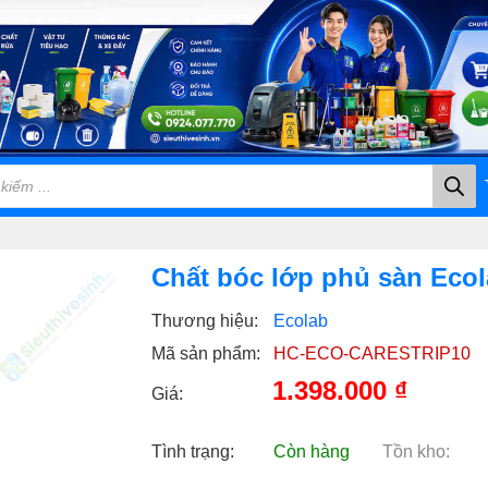
Chất bóc lớp phủ sàn Ecol
Thương hiệu:
Ecolab
Mã sản phẩm:
HC-ECO-CARESTRIP10
1.398.000
₫
Giá:
Tình trạng:
Còn hàng
Tồn kho: