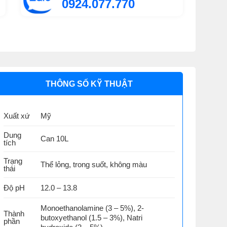
0924.077.770
THÔNG SỐ KỸ THUẬT
Xuất xứ
Mỹ
Dung
Can 10L
tích
Trạng
Thể lỏng, trong suốt, không màu
thái
Độ pH
12.0 – 13.8
Monoethanolamine (3 – 5%), 2-
Thành
butoxyethanol (1.5 – 3%), Natri
phần