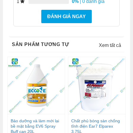
0%
| 0 đánh giá
1
ĐÁNH GIÁ NGAY
SẢN PHẨM TƯƠNG TỰ
Xem tất cả
Bảo dưỡng và làm mới lại
Chất phủ bóng sàn chống
bề mặt bằng EV6 Spray
tĩnh điện Ear7 Elparex
Buff can 20L
3.75L