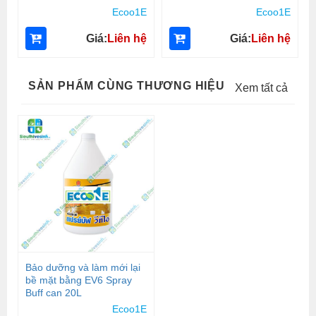
Ecoo1E
Ecoo1E
Giá:
Liên hệ
Giá:
Liên hệ
SẢN PHẨM CÙNG THƯƠNG HIỆU
Xem tất cả
Bảo dưỡng và làm mới lại
bề mặt bằng EV6 Spray
Buff can 20L
Ecoo1E