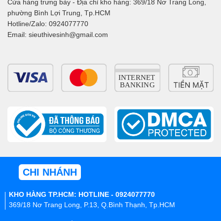
Cửa hàng trưng bày - Địa chỉ kho hàng: 369/18 Nơ Trang Long,
phường Bình Lợi Trung, Tp.HCM
Hotline/Zalo: 0924077770
Email: sieuthivesinh@gmail.com
CHI NHÁNH
KHO HÀNG TP.HCM: HOTLINE - 0924077770
369/18 Nơ Trang Long, P.13, Q.Bình Thạnh, Tp.HCM