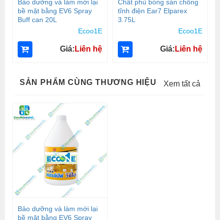
Bảo dưỡng và làm mới lại
Chất phủ bóng sàn chống
bề mặt bằng EV6 Spray
tĩnh điện Ear7 Elparex
Buff can 20L
3.75L
Ecoo1E
Ecoo1E
Giá:
Liên hệ
Giá:
Liên hệ
SẢN PHẨM CÙNG THƯƠNG HIỆU
Xem tất cả
Bảo dưỡng và làm mới lại
bề mặt bằng EV6 Spray