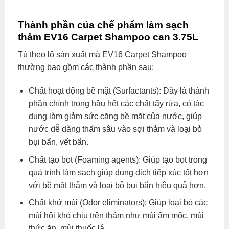
Thành phần của chế phẩm làm sạch
thảm EV16 Carpet Shampoo can 3.75L
Tù theo lô sản xuất mà EV16 Carpet Shampoo
thường bao gồm các thành phần sau:
Chất hoạt động bề mặt (Surfactants): Đây là thành
phần chính trong hầu hết các chất tẩy rửa, có tác
dụng làm giảm sức căng bề mặt của nước, giúp
nước dễ dàng thấm sâu vào sợi thảm và loại bỏ
bụi bẩn, vết bẩn.
Chất tạo bọt (Foaming agents): Giúp tạo bọt trong
quá trình làm sạch giúp dung dịch tiếp xúc tốt hơn
với bề mặt thảm và loại bỏ bụi bẩn hiệu quả hơn.
Chất khử mùi (Odor eliminators): Giúp loại bỏ các
mùi hôi khó chịu trên thảm như mùi ẩm mốc, mùi
thức ăn, mùi thuốc lá,…