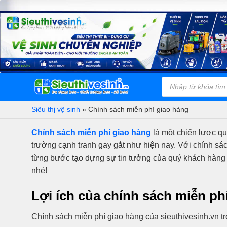
Bỏ
qua
nội
dung
Tìm
Danh Mục
kiếm
Sản Phẩm
sản
phẩm
Siêu thị vệ sinh
»
Chính sách miễn phí giao hàng
Chính sách miễn phí giao hàng
là một chiến lược qu
trường cạnh tranh gay gắt như hiện nay. Với chính sá
từng bước tạo dựng sự tin tưởng của quý khách hàng đ
nhé!
Lợi ích của chính sách miễn ph
Chính sách miễn phí giao hàng của sieuthivesinh.vn t