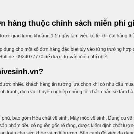
n hàng thuộc chính sách miễn phí g
ợc giao trong khoảng 1-2 ngày làm việc kể từ khi đặt hàng th
p dụng cho một số đơn hàng đặc biẹt tùy vào từng trường hợp cụ
n Hotline: 0924077770 để được tư vấn miễn phí nhé!
hivesinh.vn?
 tín được nhiều khách hàng tin tưởng lựa chọn khi có nhu cầu 
ạnh tranh, dịch vụ chuyên nghiệp chúng tôi chắc chắn sẽ làm hà
 bao gồm Hóa chất vệ sinh, Máy móc vệ sinh, Dụng cụ vệ si
 cả sản phẩm đều có nguồn gốc rõ ràng, được kiểm định chất lượ
an toàn cho sức khỏe và môi trường. Bên cạnh đó việc đa dạn