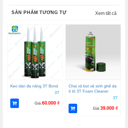
SẢN PHẨM TƯƠNG TỰ
Xem tất cả
Keo dán đa năng 3T Bond
Chai xịt bọt vệ sinh ghế da
ô tô 3T Foam Cleaner
3T
3T
60.000
₫
Giá:
39.000
₫
Giá: