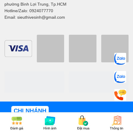
phường Bình Lợi Trung, Tp.HCM
Hotline/Zalo: 0924077770
Email: sieuthivesinh@gmail.com
CHI NHÁNH
KHO HÀNG TP.HCM: HOTLINE - 0924077770
Đánh giá
Hình ảnh
Đặt mua
Thông tin
369/18 Nơ Trang Long, P.13, Q.Bình Thạnh, Tp.HCM