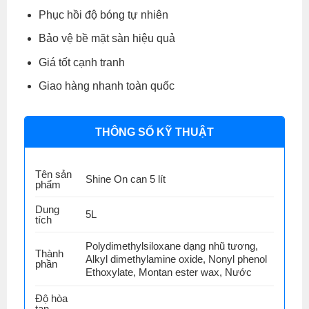
Phục hồi độ bóng tự nhiên
Bảo vệ bề mặt sàn hiệu quả
Giá tốt cạnh tranh
Giao hàng nhanh toàn quốc
THÔNG SỐ KỸ THUẬT
Tên sản
Shine On can 5 lít
phẩm
Dung
5L
tích
Polydimethylsiloxane dạng nhũ tương,
Thành
Alkyl dimethylamine oxide, Nonyl phenol
phần
Ethoxylate, Montan ester wax, Nước
Độ hòa
tan