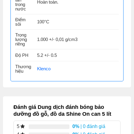
Hoàn toàn.
trong
nước
Điểm
100°C
sôi
Trọng
lượng
1.000 +/- 0,01 g/cm3
riêng
Độ PH
5.2 +/- 0.5
Thương
Klenco
hiệu
Đánh giá Dung dịch đánh bóng bảo
dưỡng đồ gỗ, đồ da Shine On can 5 lít
0%
| 0 đánh giá
5