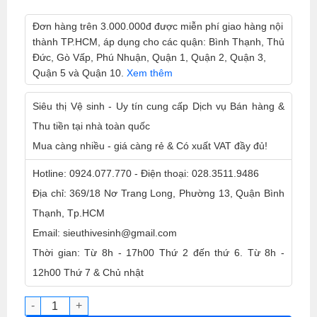
Đơn hàng trên 3.000.000đ được miễn phí giao hàng nội
thành TP.HCM, áp dụng cho các quận: Bình Thạnh, Thủ
Đức, Gò Vấp, Phú Nhuận, Quận 1, Quận 2, Quận 3,
Quận 5 và Quận 10.
Xem thêm
Siêu thị Vệ sinh - Uy tín cung cấp Dịch vụ Bán hàng &
Thu tiền tại nhà toàn quốc
Mua càng nhiều - giá càng rẻ & Có xuất VAT đầy đủ!
Hotline: 0924.077.770 - Điện thoại: 028.3511.9486
Địa chỉ: 369/18 Nơ Trang Long, Phường 13, Quận Bình
Thạnh, Tp.HCM
Email: sieuthivesinh@gmail.com
Thời gian: Từ 8h - 17h00 Thứ 2 đến thứ 6. Từ 8h -
12h00 Thứ 7 & Chủ nhật
Dung dịch đánh bóng bảo dưỡng đồ gỗ, đồ da Shine On can 