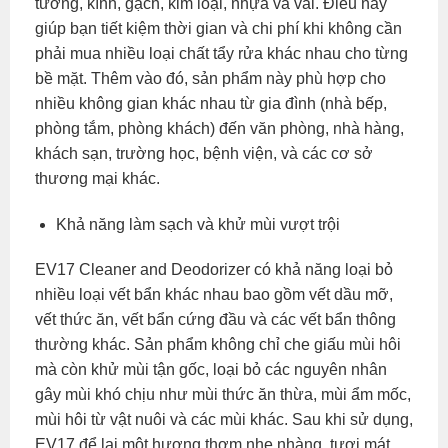
tường, kính, gạch, kim loại, nhựa và vải. Điều này
giúp bạn tiết kiệm thời gian và chi phí khi không cần
phải mua nhiều loại chất tẩy rửa khác nhau cho từng
bề mặt. Thêm vào đó, sản phẩm này phù hợp cho
nhiều không gian khác nhau từ gia đình (nhà bếp,
phòng tắm, phòng khách) đến văn phòng, nhà hàng,
khách sạn, trường học, bệnh viện, và các cơ sở
thương mại khác.
Khả năng làm sạch và khử mùi vượt trội
EV17 Cleaner and Deodorizer có khả năng loại bỏ
nhiều loại vết bẩn khác nhau bao gồm vết dầu mỡ,
vết thức ăn, vết bẩn cứng đầu và các vết bẩn thông
thường khác. Sản phẩm không chỉ che giấu mùi hôi
mà còn khử mùi tận gốc, loại bỏ các nguyên nhân
gây mùi khó chịu như mùi thức ăn thừa, mùi ẩm mốc,
mùi hôi từ vật nuôi và các mùi khác. Sau khi sử dụng,
EV17 để lại một hương thơm nhẹ nhàng, tươi mát,