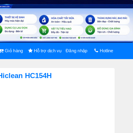
Giỏ hàng
Hỗ trợ dịch vụ
Đăng nhập
Hotline
Hiclean HC154H