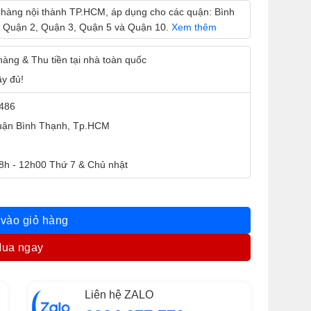
 hàng nội thành TP.HCM, áp dụng cho các quận: Bình
 Quận 2, Quận 3, Quận 5 và Quận 10.
Xem thêm
 hàng & Thu tiền tại nhà toàn quốc
ầy đủ!
9486
Quận Bình Thạnh, Tp.HCM
 8h - 12h00 Thứ 7 & Chủ nhật
ố lượng
vào giỏ hàng
ua ngay
Liên hệ ZALO