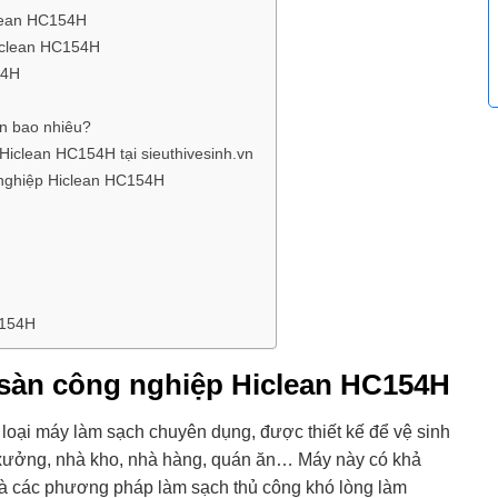
clean HC154H
Hiclean HC154H
54H
n bao nhiêu?
iclean HC154H tại sieuthivesinh.vn
 nghiệp Hiclean HC154H
C154H
 sàn công nghiệp Hiclean HC154H
oại máy làm sạch chuyên dụng, được thiết kế để vệ sinh
 xưởng, nhà kho, nhà hàng, quán ăn… Máy này có khả
à các phương pháp làm sạch thủ công khó lòng làm