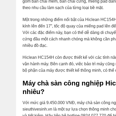
gồm bàn chải mềm, bàn chải cứng, miếng pad đánh 
theo nhu cầu làm sạch của từng loại bề mặt.
Một trong những điểm nổi bật của Hiclean HC154H 
kính lên đến 17”, tốc độ quay của miếng pad lên đ
Với các đặc điểm này, bạn có thể dễ dàng di chuyể
cứng đầu một cách nhanh chóng mà không cần phải t
nhiều đồ đạc.
Hiclean HC154H còn được thiết kế với các tính nă
vận hành máy. Bên cạnh đó, việc bảo trì máy cũng r
bộ phận của máy được thiết kế thông minh, có thể dễ
Máy chà sàn công nghiệp Hic
nhiêu?
Với mức giá 9.450.000 VNĐ, máy chà sàn công n
sieuthivesinh.vn là một sự lựa chọn thông minh ch
và tiết kiệm. Hãy liên hệ hotline 0924 077 770 để bi