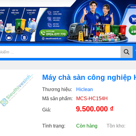
Máy chà sàn công nghiệp 
Thương hiệu:
Hiclean
Mã sản phẩm:
MCS-HC154H
9.500.000
₫
Giá:
Tình trạng:
Còn hàng
Tồn kho: