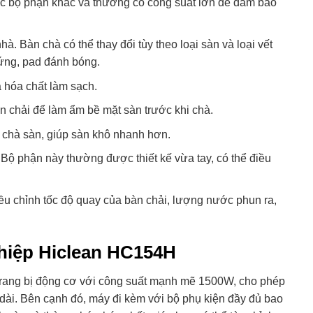
c bộ phận khác và thường có công suất lớn để đảm bảo
hà. Bàn chà có thể thay đổi tùy theo loại sàn và loại vết
ứng, pad đánh bóng.
hóa chất làm sạch.
 chải để làm ẩm bề mặt sàn trước khi chà.
 chà sàn, giúp sàn khô nhanh hơn.
Bộ phận này thường được thiết kế vừa tay, có thể điều
ều chỉnh tốc độ quay của bàn chải, lượng nước phun ra,
hiệp Hiclean HC154H
ang bị động cơ với công suất mạnh mẽ 1500W, cho phép
 dài. Bên cạnh đó, máy đi kèm với bộ phụ kiện đầy đủ bao