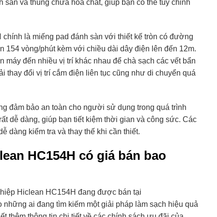
sàn và thùng chứa hóa chất, giúp bạn có thể tùy chỉnh
chính là miếng pad đánh sàn với thiết kế tròn có đường
ến 154 vòng/phút kèm với chiều dài dây điện lên đến 12m.
n máy đến nhiều vị trí khác nhau để chà sạch các vết bẩn
hay đổi vị trí cắm điện liên tục cũng như di chuyển quá
ng đảm bảo an toàn cho người sử dụng trong quá trình
ất dễ dàng, giúp bạn tiết kiệm thời gian và công sức. Các
 dàng kiểm tra và thay thế khi cần thiết.
lean HC154H có giá bán bao
ghiệp Hiclean HC154H đang được bán tại
o những ai đang tìm kiếm một giải pháp làm sạch hiệu quả
ết thêm thông tin chi tiết về các chính sách ưu đãi của