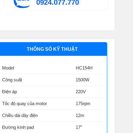
0924.077.770
THÔNG SỐ KỸ THUẬT
Model
HC154H
Công suất
1500W
Điện áp
220V
Tốc độ quay của motor
175rpm
Chiều dài dây điện
12m
Đường kính pad
17”