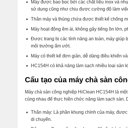
Máy được bao bọc bởi các chất liệu inox và nhự
sử dụng cũng như chịu được cường độ làm việc 
Thân máy và thùng chứa được thiết kế chống m
Máy hoạt động êm ái, không gây tiếng ồn lớn, 
Được trang bị các tính năng an toàn, máy giúp b
môi trường ẩm ướt.
Máy có thiết kế đơn giản, dễ dàng điều khiển v
HC154H có khả năng làm sạch nhiều loại sàn k
Cấu tạo của máy chà sàn cô
Máy chà sàn công nghiệp HiClean HC154H là một 
cùng nhau để thực hiện chức năng làm sạch sàn. Dư
Thân máy: Là phần khung chính của máy, được làm
di chuyển.