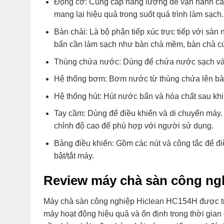
Động cơ: Cung cấp năng lượng để vận hành cá
mang lại hiệu quả trong suốt quá trình làm sạch.
Bàn chải: Là bộ phận tiếp xúc trực tiếp với sàn n
bẩn cần làm sạch như bàn chà mềm, bàn chà c
Thùng chứa nước: Dùng để chứa nước sạch và 
Hệ thống bơm: Bơm nước từ thùng chứa lên bàn
Hệ thống hút: Hút nước bẩn và hóa chất sau khi
Tay cầm: Dùng để điều khiển và di chuyển máy. 
chỉnh độ cao để phù hợp với người sử dụng.
Bảng điều khiển: Gồm các nút và công tắc để đi
bật/tắt máy.
Review máy chà sàn công ng
Máy chà sàn công nghiệp Hiclean HC154H được tr
máy hoạt động hiệu quả và ổn định trong thời gian