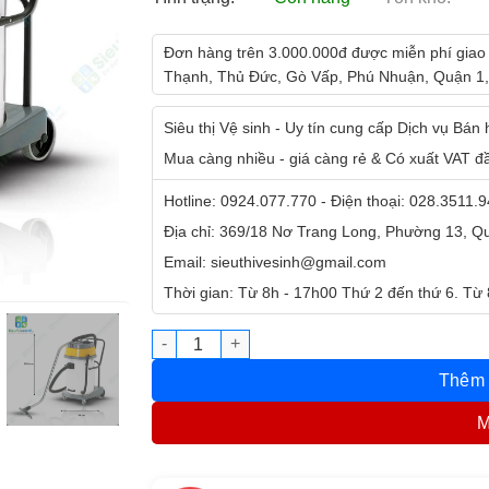
Đơn hàng trên 3.000.000đ được miễn phí giao
Thạnh, Thủ Đức, Gò Vấp, Phú Nhuận, Quận 1,
Siêu thị Vệ sinh - Uy tín cung cấp Dịch vụ Bán
Mua càng nhiều - giá càng rẻ & Có xuất VAT đ
Hotline: 0924.077.770 - Điện thoại: 028.3511.
Địa chỉ: 369/18 Nơ Trang Long, Phường 13, 
Email: sieuthivesinh@gmail.com
Thời gian: Từ 8h - 17h00 Thứ 2 đến thứ 6. Từ
Máy hút bụi khô ướt Anko BF510A 70lít 2 mo
Thêm 
M