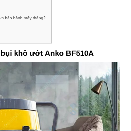
.vn bảo hành mấy tháng?
t bụi khô ướt Anko BF510A