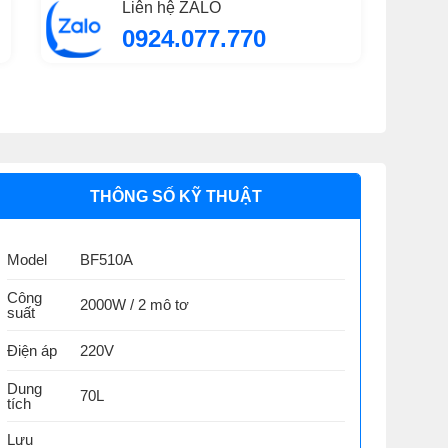
Liên hệ ZALO
0924.077.770
THÔNG SỐ KỸ THUẬT
Model
BF510A
Công
2000W / 2 mô tơ
suất
Điện áp
220V
Dung
70L
tích
Lưu