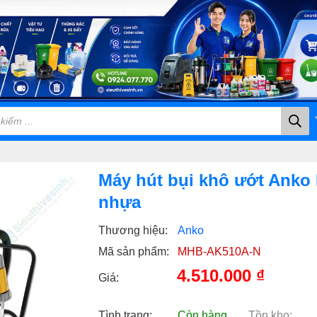
Máy hút bụi khô ướt Anko 
nhựa
Thương hiệu:
Anko
Mã sản phẩm:
MHB-AK510A-N
4.510.000
₫
Giá:
Tình trạng:
Còn hàng
Tồn kho: