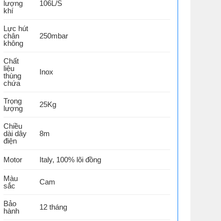
lượng
106L/S
khí
Lực hút
chân
250mbar
không
Chất
liệu
Inox
thùng
chứa
Trọng
25Kg
lượng
Chiều
dài dây
8m
điện
Motor
Italy, 100% lõi đồng
Màu
Cam
sắc
Bảo
12 tháng
hành