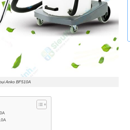
bụi Anko BF510A
10A
10A