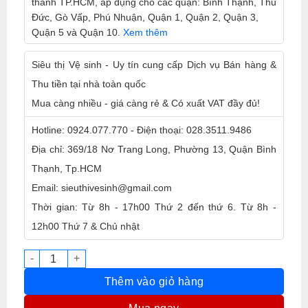
thành TP.HCM, áp dụng cho các quận: Bình Thạnh, Thủ
Đức, Gò Vấp, Phú Nhuận, Quận 1, Quận 2, Quận 3,
Quận 5 và Quận 10.
Xem thêm
Siêu thị Vệ sinh - Uy tín cung cấp Dịch vụ Bán hàng &
Thu tiền tại nhà toàn quốc
Mua càng nhiều - giá càng rẻ & Có xuất VAT đầy đủ!
Hotline: 0924.077.770 - Điện thoại: 028.3511.9486
Địa chỉ: 369/18 Nơ Trang Long, Phường 13, Quận Bình
Thạnh, Tp.HCM
Email: sieuthivesinh@gmail.com
Thời gian: Từ 8h - 17h00 Thứ 2 đến thứ 6. Từ 8h -
12h00 Thứ 7 & Chủ nhật
Nước lau sàn Lix Đuổi Côn Trùng 3.6L số lượng
Thêm vào giỏ hàng