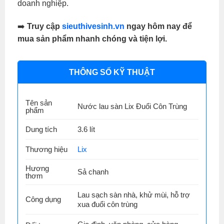
doanh nghiệp.
➡️
Truy cập
sieuthivesinh.vn
ngay hôm nay để
mua sản phẩm nhanh chóng và tiện lợi.
THÔNG SỐ KỸ THUẬT
Tên sản
Nước lau sàn Lix Đuổi Côn Trùng
phẩm
Dung tích
3.6 lít
Thương hiệu
Lix
Hương
Sả chanh
thơm
Lau sạch sàn nhà, khử mùi, hỗ trợ
Công dụng
xua đuổi côn trùng