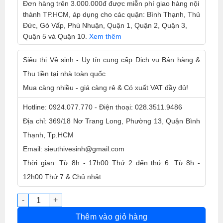
Đơn hàng trên 3.000.000đ được miễn phí giao hàng nội
thành TP.HCM, áp dụng cho các quận: Bình Thạnh, Thủ
Đức, Gò Vấp, Phú Nhuận, Quận 1, Quận 2, Quận 3,
Quận 5 và Quận 10.
Xem thêm
Siêu thị Vệ sinh - Uy tín cung cấp Dịch vụ Bán hàng &
Thu tiền tại nhà toàn quốc
Mua càng nhiều - giá càng rẻ & Có xuất VAT đầy đủ!
Hotline: 0924.077.770 - Điện thoại: 028.3511.9486
Địa chỉ: 369/18 Nơ Trang Long, Phường 13, Quận Bình
Thạnh, Tp.HCM
Email: sieuthivesinh@gmail.com
Thời gian: Từ 8h - 17h00 Thứ 2 đến thứ 6. Từ 8h -
12h00 Thứ 7 & Chủ nhật
Nước Rửa Chén Gift Hương Chanh 9,5 kg số lượng
Thêm vào giỏ hàng