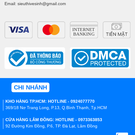
Email: sieuthivesinh@gmail.com
CHI NHÁNH
KHO HÀNG TP.HCM: HOTLINE - 0924077770
369/18 Nơ Trang Long, P.13, Q.Bình Thạnh, Tp.HCM
CỬA HÀNG LÂM ĐỒNG: HOTLINE - 0973363853
92 Đường Kim Đồng, P.6, TP. Đà Lạt, Lâm Đồng