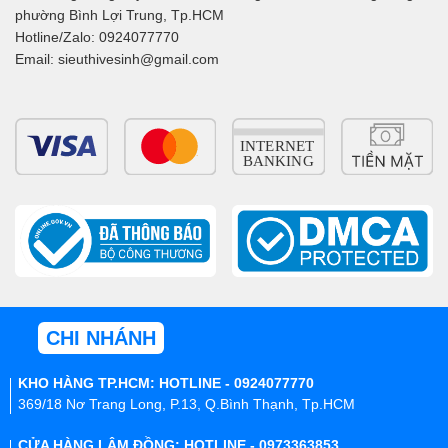
phường Bình Lợi Trung, Tp.HCM
Hotline/Zalo: 0924077770
Email: sieuthivesinh@gmail.com
CHI NHÁNH
KHO HÀNG TP.HCM: HOTLINE - 0924077770
369/18 Nơ Trang Long, P.13, Q.Bình Thạnh, Tp.HCM
CỬA HÀNG LÂM ĐỒNG: HOTLINE - 0973363853