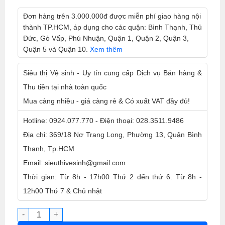
Đơn hàng trên 3.000.000đ được miễn phí giao hàng nội
thành TP.HCM, áp dụng cho các quận: Bình Thạnh, Thủ
Đức, Gò Vấp, Phú Nhuận, Quận 1, Quận 2, Quận 3,
Quận 5 và Quận 10.
Xem thêm
Siêu thị Vệ sinh - Uy tín cung cấp Dịch vụ Bán hàng &
Thu tiền tại nhà toàn quốc
Mua càng nhiều - giá càng rẻ & Có xuất VAT đầy đủ!
Hotline: 0924.077.770 - Điện thoại: 028.3511.9486
Địa chỉ: 369/18 Nơ Trang Long, Phường 13, Quận Bình
Thạnh, Tp.HCM
Email: sieuthivesinh@gmail.com
Thời gian: Từ 8h - 17h00 Thứ 2 đến thứ 6. Từ 8h -
12h00 Thứ 7 & Chủ nhật
Ống mềm máy hút bụi 30L, 70L, 80L, 90L (không kèm đầu nố