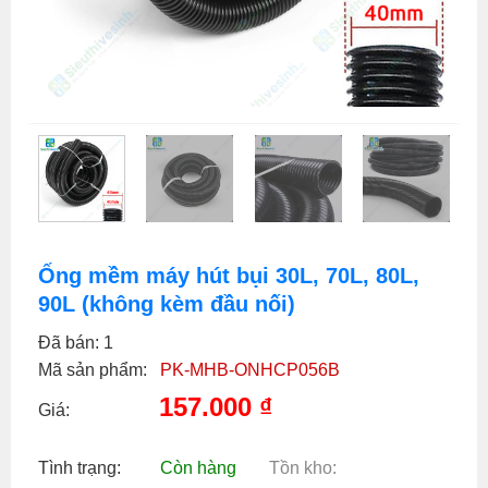
Ống mềm máy hút bụi 30L, 70L, 80L,
90L (không kèm đầu nối)
Đã bán: 1
Mã sản phẩm:
PK-MHB-ONHCP056B
157.000
₫
Giá:
Tình trạng:
Còn hàng
Tồn kho: