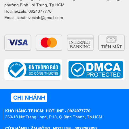
phường Bình Lợi Trung, Tp.HCM
Hotline/Zalo: 0924077770
Email: sieuthivesinh@gmail.com
CHI NHÁNH
KHO HÀNG TP.HCM: HOTLINE - 0924077770
369/18 Nơ Trang Long, P.13, Q.Bình Thạnh, Tp.HCM
CỬA HÀNG LÂM ĐỒNG: HOTLINE - 0973363853