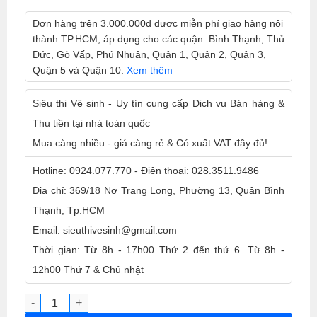
Đơn hàng trên 3.000.000đ được miễn phí giao hàng nội
thành TP.HCM, áp dụng cho các quận: Bình Thạnh, Thủ
Đức, Gò Vấp, Phú Nhuận, Quận 1, Quận 2, Quận 3,
Quận 5 và Quận 10.
Xem thêm
Siêu thị Vệ sinh - Uy tín cung cấp Dịch vụ Bán hàng &
Thu tiền tại nhà toàn quốc
Mua càng nhiều - giá càng rẻ & Có xuất VAT đầy đủ!
Hotline: 0924.077.770 - Điện thoại: 028.3511.9486
Địa chỉ: 369/18 Nơ Trang Long, Phường 13, Quận Bình
Thạnh, Tp.HCM
Email: sieuthivesinh@gmail.com
Thời gian: Từ 8h - 17h00 Thứ 2 đến thứ 6. Từ 8h -
12h00 Thứ 7 & Chủ nhật
Phụ Kiện Mâm Bàn Chải Chà Sàn Cứng Khóa Sắt 17 Inch Ch