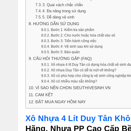
3. Quai xách chắc chắn
4. Đa năng trong sử dụng
5. Dễ dàng vệ sinh
HƯỚNG DẪN SỬ DỤNG
Bước 1: Kiểm tra sản phẩm
Bước 2: Cho nước hoặc hóa chất vào xô
Bước 3: Tiến hành công việc
Bước 4: Vệ sinh sau khi sử dụng
Bước 5: Bảo quản
CÂU HỎI THƯỜNG GẶP (FAQ)
Xô nhựa 4 lít Duy Tân có đựng hóa chất vệ sinh 
Xô nhựa Duy Tân có dễ bị nứt vỡ không?
Xô có phù hợp cho công ty vệ sinh công nghiệp k
Xô có nhiều màu sắc không?
VÌ SAO NÊN CHỌN SIEUTHIVESINH.VN
CAM KẾT
ĐẶT MUA NGAY HÔM NAY
Xô Nhựa 4 Lít Duy Tân Khôn
Hãng, Nhựa PP Cao Cấp B