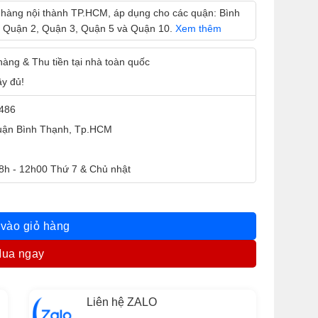
 hàng nội thành TP.HCM, áp dụng cho các quận: Bình
 Quận 2, Quận 3, Quận 5 và Quận 10.
Xem thêm
 hàng & Thu tiền tại nhà toàn quốc
ầy đủ!
9486
Quận Bình Thạnh, Tp.HCM
 8h - 12h00 Thứ 7 & Chủ nhật
 18 cm) Chính Hãng, Bền Đẹp, Tiện Dụng số lượng
vào giỏ hàng
ua ngay
Liên hệ ZALO