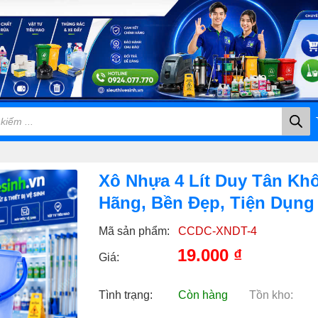
Xô Nhựa 4 Lít Duy Tân Khô
Hãng, Bền Đẹp, Tiện Dụng
Mã sản phẩm:
CCDC-XNDT-4
19.000
₫
Giá:
Tình trạng:
Còn hàng
Tồn kho: