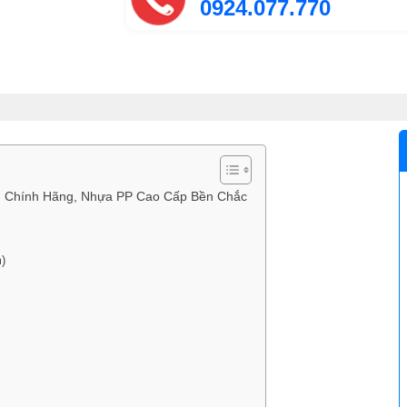
0924.077.770
m) Chính Hãng, Nhựa PP Cao Cấp Bền Chắc
m)