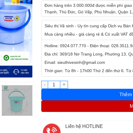
Đơn hàng trên 3.000.000đ được miễn phí giao
Thạnh, Thủ Đức, Gò Vấp, Phú Nhuận, Quận 1,
Siêu thị Vệ sinh - Uy tín cung cấp Dịch vụ Bán
Mua càng nhiều - giá càng rẻ & Có xuất VAT đ
Hotline: 0924.077.770 - Điện thoại: 028.3511.
Địa chỉ: 369/18 Nơ Trang Long, Phường 13, 
Email: sieuthivesinh@gmail.com
Thời gian: Từ 8h - 17h00 Thứ 2 đến thứ 6. Từ
Xô Nhựa 4 Lít Duy Tân Không Nắp (21 x 19 x
Thêm 
M
Liên hệ HOTLINE