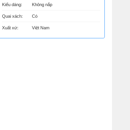
Kiểu dáng:
Không nắp
Quai xách:
Có
Xuất xứ:
Việt Nam