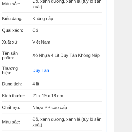
Đỏ, xanh dương, xanh lá (tùy lô sản
Màu sắc:
xuất)
Kiểu dáng:
Không nắp
Quai xách:
Có
Xuất xứ:
Việt Nam
Tên sản
Xô Nhựa 4 Lít Duy Tân Không Nắp
phẩm:
Thương
Duy Tân
hiệu:
Dung tích:
4 lít
Kích thước:
21 x 19 x 18 cm
Chất liệu:
Nhựa PP cao cấp
Đỏ, xanh dương, xanh lá (tùy lô sản
Màu sắc:
xuất)