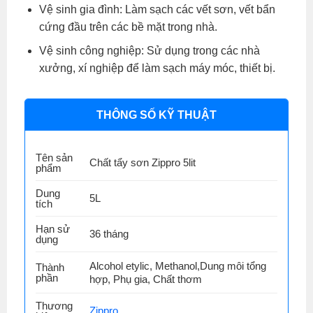
Vệ sinh gia đình: Làm sạch các vết sơn, vết bẩn
cứng đầu trên các bề mặt trong nhà.
Vệ sinh công nghiệp: Sử dụng trong các nhà
xưởng, xí nghiệp để làm sạch máy móc, thiết bị.
THÔNG SỐ KỸ THUẬT
Tên sản
Chất tẩy sơn Zippro 5lit
phẩm
Dung
5L
tích
Hạn sử
36 tháng
dụng
Alcohol etylic, Methanol,Dung môi tổng
Thành
phần
hợp, Phụ gia, Chất thơm
Thương
Zippro