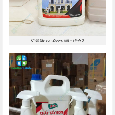
Chất tẩy sơn Zippro 5lít – Hình 3