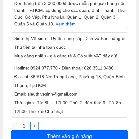
Đơn hàng trên 3.000.000đ được miễn phí giao hàng nội
thành TP.HCM, áp dụng cho các quận: Bình Thạnh, Thủ
Đức, Gò Vấp, Phú Nhuận, Quận 1, Quận 2, Quận 3,
Quận 5 và Quận 10.
Xem thêm
Siêu thị Vệ sinh - Uy tín cung cấp Dịch vụ Bán hàng &
Thu tiền tại nhà toàn quốc
Mua càng nhiều - giá càng rẻ & Có xuất VAT đầy đủ!
Hotline: 0924.077.770 - Điện thoại: 028.3511.9486
Địa chỉ: 369/18 Nơ Trang Long, Phường 13, Quận Bình
Thạnh, Tp.HCM
Email: sieuthivesinh@gmail.com
Thời gian: Từ 8h - 17h00 Thứ 2 đến thứ 6. Từ 8h -
12h00 Thứ 7 & Chủ nhật
Chất tẩy sơn Zippro 5lít số lượng
Thêm vào giỏ hàng