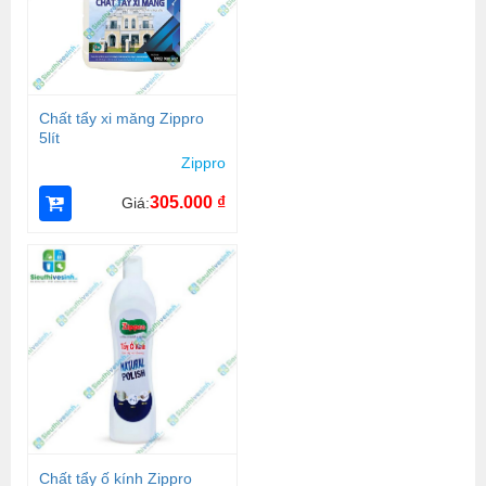
Chất tẩy xi măng Zippro
5lít
Zippro
305.000
₫
Giá:
Chất tẩy ố kính Zippro