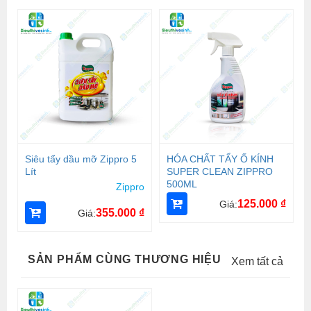
Siêu tẩy dầu mỡ Zippro 5
HÓA CHẤT TẨY Ố KÍNH
Lít
SUPER CLEAN ZIPPRO
500ML
Zippro
125.000
₫
Giá:
355.000
₫
Giá:
SẢN PHẨM CÙNG THƯƠNG HIỆU
Xem tất cả