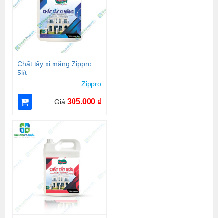
Chất tẩy xi măng Zippro
5lít
Zippro
305.000
₫
Giá: