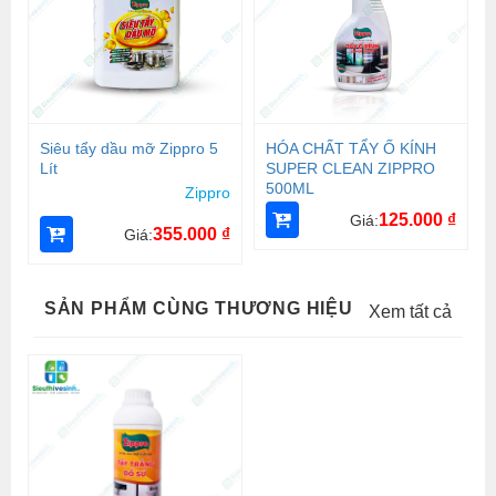
Siêu tẩy dầu mỡ Zippro 5
HÓA CHẤT TẨY Ố KÍNH
Lít
SUPER CLEAN ZIPPRO
500ML
Zippro
125.000
₫
Giá:
355.000
₫
Giá:
SẢN PHẨM CÙNG THƯƠNG HIỆU
Xem tất cả