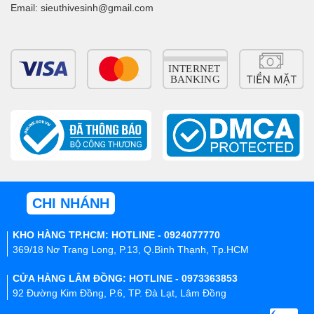
Email: sieuthivesinh@gmail.com
CHI NHÁNH
KHO HÀNG TP.HCM: HOTLINE - 0924077770
369/18 Nơ Trang Long, P.13, Q.Bình Thạnh, Tp.HCM
CỬA HÀNG LÂM ĐỒNG: HOTLINE - 0973363853
92 Đường Kim Đồng, P.6, TP. Đà Lạt, Lâm Đồng