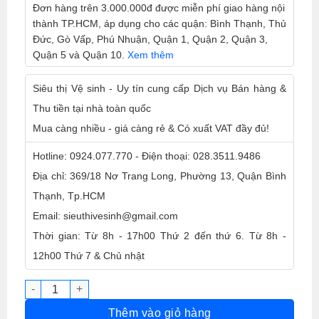
Đơn hàng trên 3.000.000đ được miễn phí giao hàng nội
thành TP.HCM, áp dụng cho các quận: Bình Thạnh, Thủ
Đức, Gò Vấp, Phú Nhuận, Quận 1, Quận 2, Quận 3,
Quận 5 và Quận 10.
Xem thêm
Siêu thị Vệ sinh - Uy tín cung cấp Dịch vụ Bán hàng &
Thu tiền tại nhà toàn quốc
Mua càng nhiều - giá càng rẻ & Có xuất VAT đầy đủ!
Hotline: 0924.077.770 - Điện thoại: 028.3511.9486
Địa chỉ: 369/18 Nơ Trang Long, Phường 13, Quận Bình
Thạnh, Tp.HCM
Email: sieuthivesinh@gmail.com
Thời gian: Từ 8h - 17h00 Thứ 2 đến thứ 6. Từ 8h -
12h00 Thứ 7 & Chủ nhật
Siêu tẩy dầu mỡ Zippro 5 Lít số lượng
Thêm vào giỏ hàng