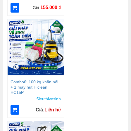
155.000
₫
Giá:
Combo6: 100 kg khăn nối
+ 1 máy hút Hiclean
HC15P
Sieuthivesinh
Giá:
Liên hệ