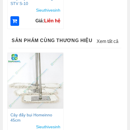
STV S-10
Sieuthivesinh
Giá:
Liên hệ
SẢN PHẨM CÙNG THƯƠNG HIỆU
Xem tất cả
Cây đẩy bụi Homeinno
45cm
Sieuthivesinh