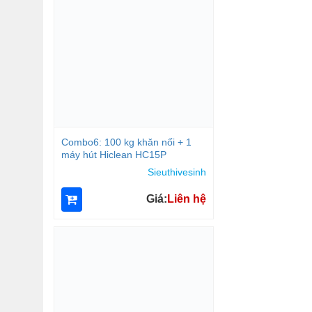
Combo6: 100 kg khăn nối + 1
máy hút Hiclean HC15P
Sieuthivesinh
Giá:
Liên hệ