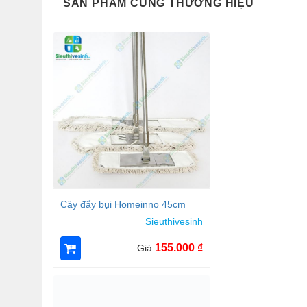
SẢN PHẨM CÙNG THƯƠNG HIỆU
Cây đẩy bụi Homeinno 45cm
Sieuthivesinh
155.000
₫
Giá: