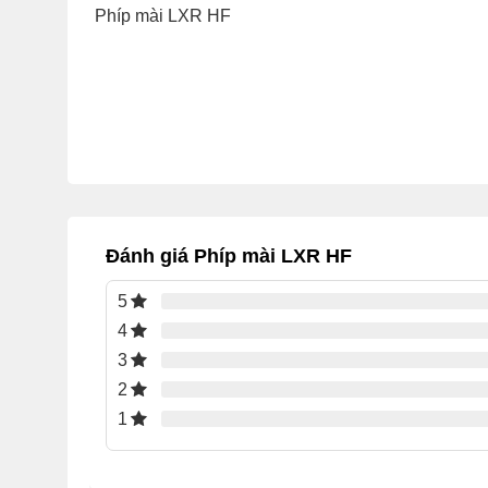
Phíp mài LXR HF
Đánh giá Phíp mài LXR HF
5
4
3
2
1