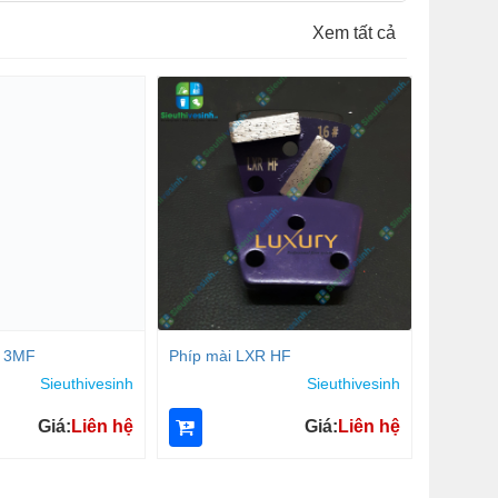
Xem tất cả
R 3MF
Phíp mài LXR HF
Phíp mà
Sieuthivesinh
Sieuthivesinh
Giá:
Liên hệ
Giá:
Liên hệ